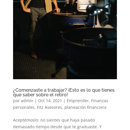
¿Comenzaste a trabajar? ¡Esto es lo que tienes
que saber sobre el retiro!
por
admin
|
Oct 14, 2021
|
Emprender
,
Finanzas
personales
,
Fitz Asesores
,
planeación financiera
Aceptémoslo: no sientes que haya pasado
demasiado tiempo desde que te graduaste. Y