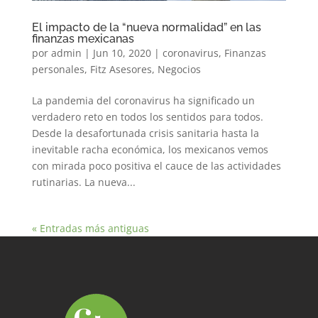
El impacto de la “nueva normalidad” en las
finanzas mexicanas
por
admin
|
Jun 10, 2020
|
coronavirus
,
Finanzas
personales
,
Fitz Asesores
,
Negocios
La pandemia del coronavirus ha significado un
verdadero reto en todos los sentidos para todos.
Desde la desafortunada crisis sanitaria hasta la
inevitable racha económica, los mexicanos vemos
con mirada poco positiva el cauce de las actividades
rutinarias. La nueva...
« Entradas más antiguas