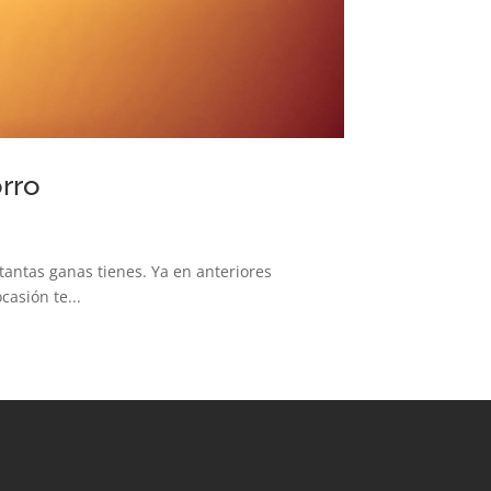
orro
tantas ganas tienes. Ya en anteriores
asión te...