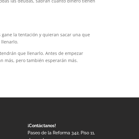
odas las deudas, sabrán cuánto dinero tienen
 gane la tentación y quieran sacar una que
llenarlo.
 tendrán que llenarlo. Antes de empezar
rán más, pero también esperarán más.
¡Contáctanos!
Paseo de la Reforma 342, Piso 11,