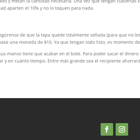
ado y metan la cantidad necesaria. Una vez que tengan cubiertas t
idad aparten el 10% y no lo toquen para nada.
gúrense de que la tapa quede totalmente sellada (para que no les
 pase una moneda de $10. Ya que tengan todo listo, es momento de 
us manos tiene que acabar en el bote. Para poder sacar el dinero
ar y en cuánto tiempo. Entre más grande sea el recipiente ahorra