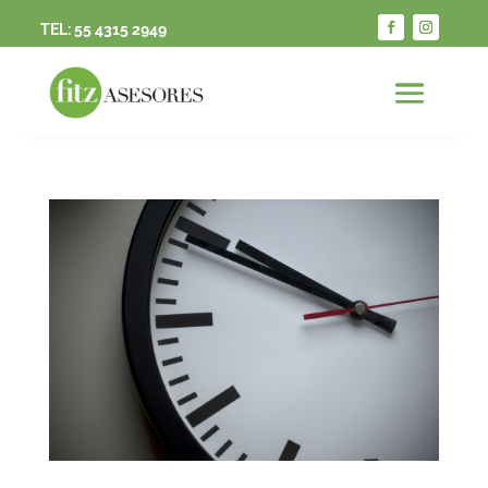
TEL:
55 4315 2949