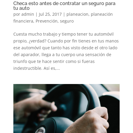
Checa esto antes de contratar un seguro para
tu auto
por
admin
|
Jul 25, 2017
|
planeacion
,
planeación
financiera
,
Prevención
,
seguro
Cuesta mucho trabajo y tiempo tener tu automóvil
propio, ¿verdad? Cuando por fin tienes en tus manos
ese automóvil que tanto has visto desde el otro lado
del aparador, llega a tu cuerpo una sensación de
triunfo que te hace sentir como si fueras
indestructible. Así es,...