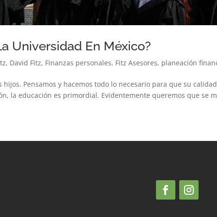
La Universidad En México?
tz
,
David Fitz
,
Finanzas personales
,
Fitz Asesores
,
planeación finan
hijos. Pensamos y hacemos todo lo necesario para que su calidad
ón, la educación es primordial. Evidentemente queremos que se ma