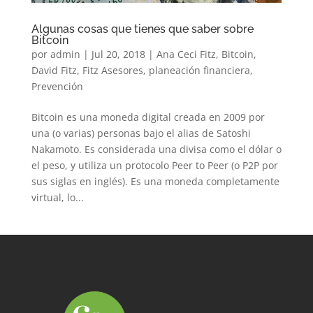
Algunas cosas que tienes que saber sobre
Bitcoin
por
admin
|
Jul 20, 2018
|
Ana Ceci Fitz
,
Bitcoin
,
David Fitz
,
Fitz Asesores
,
planeación financiera
,
Prevención
Bitcoin es una moneda digital creada en 2009 por
una (o varias) personas bajo el alias de Satoshi
Nakamoto. Es considerada una divisa como el dólar o
el peso, y utiliza un protocolo Peer to Peer (o P2P por
sus siglas en inglés). Es una moneda completamente
virtual, lo...