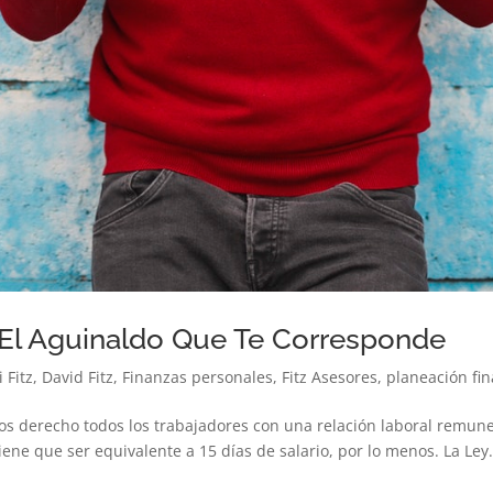
 El Aguinaldo Que Te Corresponde
 Fitz
,
David Fitz
,
Finanzas personales
,
Fitz Asesores
,
planeación fi
mos derecho todos los trabajadores con una relación laboral remun
ene que ser equivalente a 15 días de salario, por lo menos. La Ley.