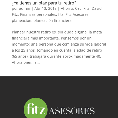
¿Ya tienes un plan para tu retiro?
por
admin
|
Abr 13, 2018
|
Ahorro
,
Ceci Fitz
,
David
Fitz
,
Finanzas personales
,
fitz
,
Fitz Asesores
,
planeacion
,
planeación financiera
Planear nuestro retiro es, sin duda alguna, la meta
financiera más importante. Pensemos por un
momento: una persona que comienza su vida laboral
a los 25 años, tomando en cuenta la edad de retiro
(65 años), trabajará durante aproximadamente 40.
Ahora bien: la...