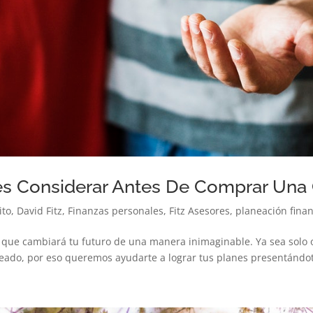
es Considerar Antes De Comprar Un
ito
,
David Fitz
,
Finanzas personales
,
Fitz Asesores
,
planeación finan
ue cambiará tu futuro de una manera inimaginable. Ya sea solo o
eseado, por eso queremos ayudarte a lograr tus planes presentándot