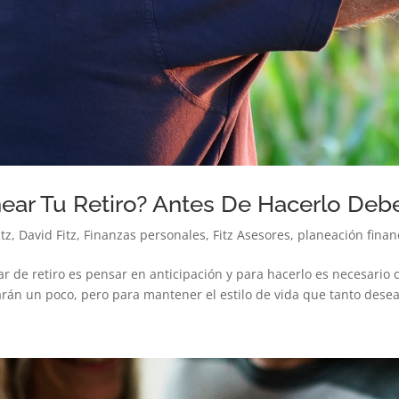
ear Tu Retiro? Antes De Hacerlo Deb
itz
,
David Fitz
,
Finanzas personales
,
Fitz Asesores
,
planeación finan
lar de retiro es pensar en anticipación y para hacerlo es necesari
arán un poco, pero para mantener el estilo de vida que tanto desea