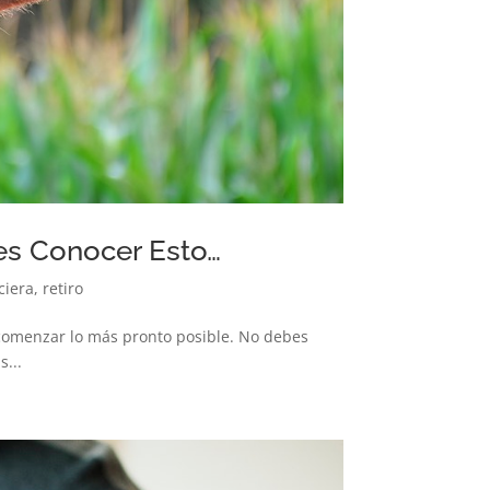
es Conocer Esto…
ciera
,
retiro
o comenzar lo más pronto posible. No debes
s...