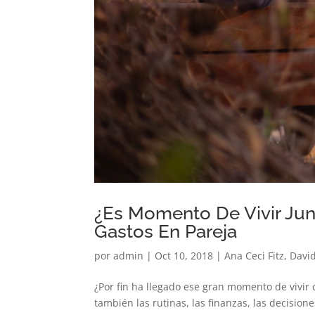
¿Es Momento De Vivir Ju
Gastos En Pareja
por
admin
|
Oct 10, 2018
|
Ana Ceci Fitz
,
David
¿Por fin ha llegado ese gran momento de vivir 
también las rutinas, las finanzas, las decision