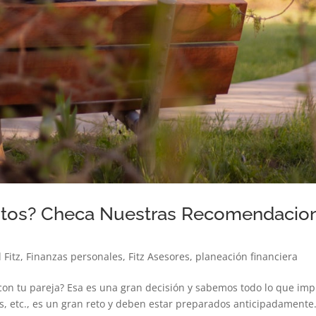
ntos? Checa Nuestras Recomendacion
 Fitz
,
Finanzas personales
,
Fitz Asesores
,
planeación financiera
con tu pareja? Esa es una gran decisión y sabemos todo lo que impli
es, etc., es un gran reto y deben estar preparados anticipadamente.