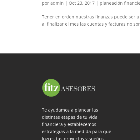
por
admin
|
Oct 23, 2017
|
planeación financi
Tener en orden nuestras finanzas puede ser u
al finalizar el mes las cuentas y facturas no
Te ayudamos a planear las
distintas etapas de tu vida
financiera y establecemos
estrategias a la medida para que
logres tus proyectos y sueños.