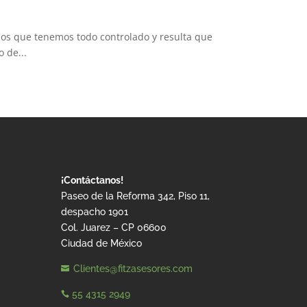
mos que tenemos todo controlado y resulta que
 de...
¡Contáctanos!
Paseo de la Reforma 342, Piso 11,
despacho 1901
Col. Juarez – CP 06600
Ciudad de México
Clientes@fitzasesores.com

55 4315 2949
