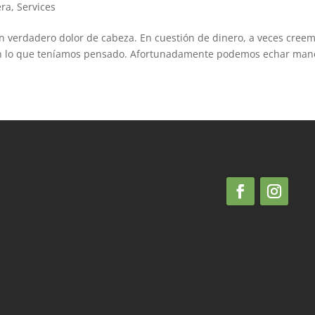
era
,
Services
n verdadero dolor de cabeza. En cuestión de dinero, a veces cree
 son lo que teníamos pensado. Afortunadamente podemos echar mano