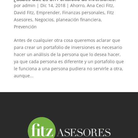
por
admin
|
Dic 14, 2018
|
Ahorro
,
Ana Ceci Fitz
,
David Fitz
,
Emprender
,
Finanzas personales
,
Fitz
Asesores
,
Negocios
,
planeación financiera
,
Prevención
Antes de cualquier otra cosa queremos aclarar que
para crear un portafolio de inversiones es necesario
hacer un análisis de la persona que lo desea hacer,
ya que cada persona es diferente y un portafolio que
le funciona a una persona pudiera no servirle a otra,
aunque...