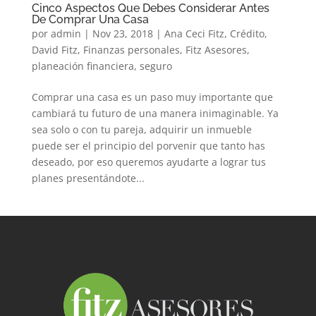
Cinco Aspectos Que Debes Considerar Antes
De Comprar Una Casa
por
admin
|
Nov 23, 2018
|
Ana Ceci Fitz
,
Crédito
,
David Fitz
,
Finanzas personales
,
Fitz Asesores
,
planeación financiera
,
seguro
Comprar una casa es un paso muy importante que
cambiará tu futuro de una manera inimaginable. Ya
sea solo o con tu pareja, adquirir un inmueble
puede ser el principio del porvenir que tanto has
deseado, por eso queremos ayudarte a lograr tus
planes presentándote...