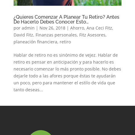
¿Quieres Comenzar A Planear Tu Retiro? Antes
De Hacerlo Debes Conocer Esto…
por
admin
|
Nov 26, 2018
|
Ahorro
,
Ana Ceci Fitz
,
David Fitz
,
Finanzas personales
,
Fitz Asesores
,
planeación financiera
,
retiro
Hablar de retiro no es sinónimo de vejez. Hablar de
retiro es pensar en anticipación y para hacerlo es
necesario comenzar lo más pronto posible. No debes
dejarle todo a las afores porque éstas te ayudarán
un poco, pero para mantener el estilo de vida que
tanto deseas...