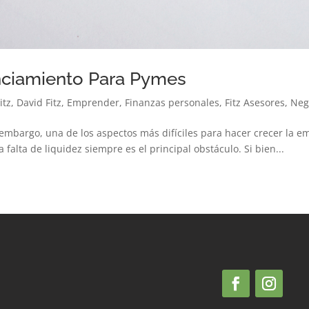
nciamiento Para Pymes
itz
,
David Fitz
,
Emprender
,
Finanzas personales
,
Fitz Asesores
,
Neg
 embargo, una de los aspectos más difíciles para hacer crecer la em
falta de liquidez siempre es el principal obstáculo. Si bien...