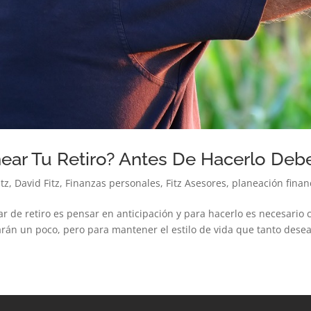
ear Tu Retiro? Antes De Hacerlo Deb
itz
,
David Fitz
,
Finanzas personales
,
Fitz Asesores
,
planeación finan
lar de retiro es pensar en anticipación y para hacerlo es necesari
arán un poco, pero para mantener el estilo de vida que tanto desea