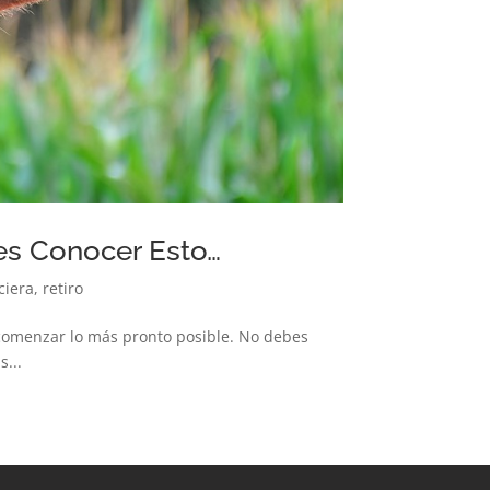
es Conocer Esto…
ciera
,
retiro
o comenzar lo más pronto posible. No debes
s...