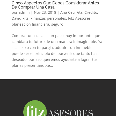
Cinco Aspectos Que Debes Considerar Antes
De Comprar Una Casa
por
admin
|
Nov 23, 2018
|
Ana Ceci Fitz
,
Crédito
,
David Fitz
,
Finanzas personales
,
Fitz Asesores
,
planeación financiera
,
seguro
Comprar una casa es un paso muy importante que
cambiará tu futuro de una manera inimaginable. Ya
sea solo o con tu pareja, adquirir un inmueble
puede ser el principio del porvenir que tanto has
deseado, por eso queremos ayudarte a lograr tus
planes presentándote...