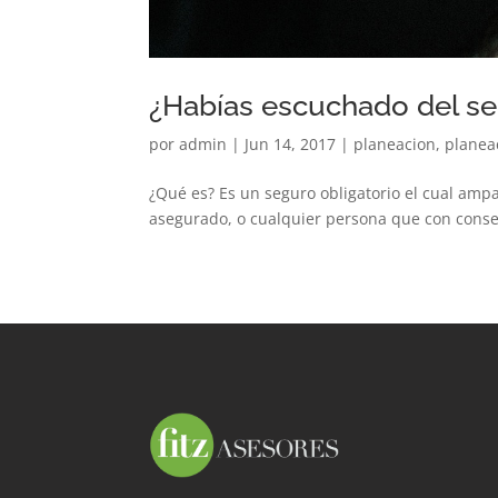
¿Habías escuchado del seg
por
admin
|
Jun 14, 2017
|
planeacion
,
planea
¿Qué es? Es un seguro obligatorio el cual ampa
asegurado, o cualquier persona que con consen