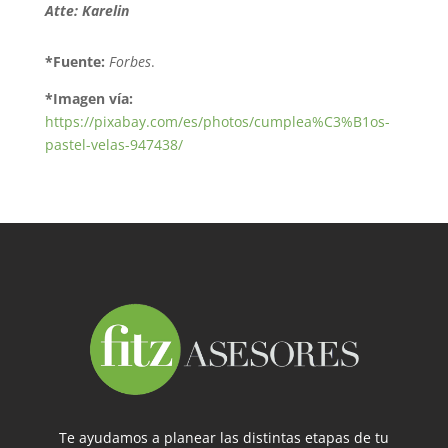
Atte: Karelin
*Fuente:
Forbes
.
*Imagen vía:
https://pixabay.com/es/photos/cumplea%C3%B1os-
pastel-velas-947438/
Te ayudamos a planear las distintas etapas de tu