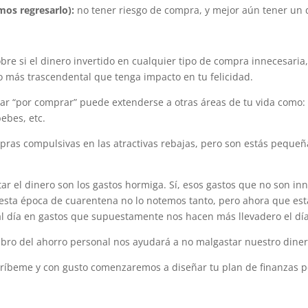
os regresarlo):
no tener riesgo de compra, y mejor aún tener un 
bre si el dinero invertido en cualquier tipo de compra innecesaria
lgo más trascendental que tenga impacto en tu felicidad.
 “por comprar” puede extenderse a otras áreas de tu vida como: f
ebes, etc.
mpras compulsivas en las atractivas rebajas, pero son estás pequ
ar el dinero son los gastos hormiga. Sí, esos gastos que no son i
en esta época de cuarentena no lo notemos tanto, pero ahora que e
l día en gastos que supuestamente nos hacen más llevadero el día
rubro del ahorro personal nos ayudará a no malgastar nuestro din
críbeme y con gusto comenzaremos a diseñar tu plan de finanzas p