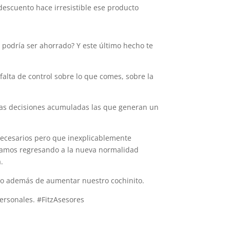
descuento hace irresistible ese producto
, podría ser ahorrado? Y este último hecho te
alta de control sobre lo que comes, sobre la
eñas decisiones acumuladas las que generan un
nnecesarios pero que inexplicablemente
stamos regresando a la nueva normalidad
.
ero además de aumentar nuestro cochinito.
ersonales. #FitzAsesores