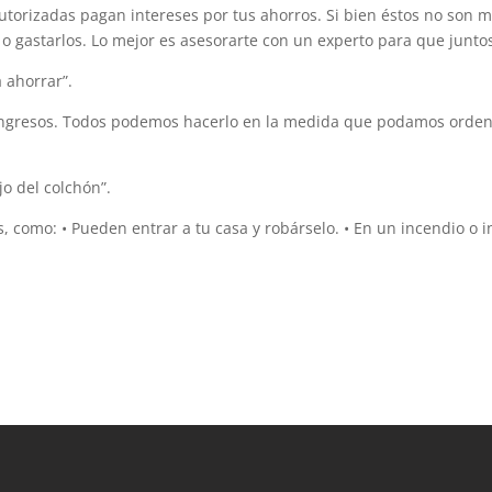
torizadas pagan intereses por tus ahorros. Si bien éstos no son mu
s o gastarlos. Lo mejor es asesorarte con un experto para que junto
 ahorrar”.
ngresos. Todos podemos hacerlo en la medida que podamos ordenar
o del colchón”.
, como: • Pueden entrar a tu casa y robárselo. • En un incendio o