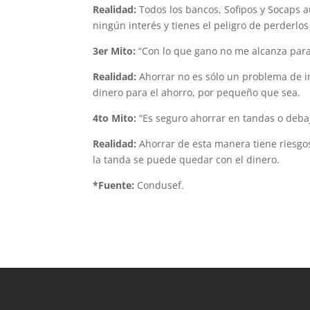
Realidad:
Todos los bancos, Sofipos y Socaps au
ningún interés y tienes el peligro de perderlo
3er
Mito:
“Con lo que gano no me alcanza para
Realidad:
Ahorrar no es sólo un problema de i
dinero para el ahorro, por pequeño que sea.
4to
Mito:
“Es seguro ahorrar en tandas o debaj
Realidad:
Ahorrar de esta manera tiene riesgos
la tanda se puede quedar con el dinero.
*Fuente:
Condusef.