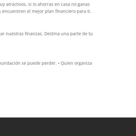
y atractivos, si lo ahorras en casa no ganas
s encuentren el mejor plan financiero para ti.
 nuestras finanzas. Destina una parte de tu
 inundación se puede perder. • Quien organiza