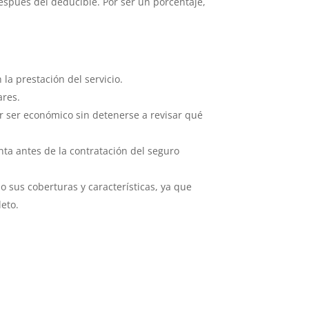
espués del deducible. Por ser un porcentaje,
a prestación del servicio.
ares.
or ser económico sin detenerse a revisar qué
ta antes de la contratación del seguro
 sus coberturas y características, ya que
eto.