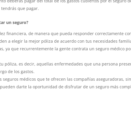
to deberás pagar del total de los gastos cubiertos por el seguro d
s tendrás que pagar.
tar un seguro?
ez financiera, de manera que pueda responder correctamente con l
den a elegir la mejor póliza de acuerdo con tus necesidades famili
uidas, ya que recurrentemente la gente contrata un seguro médico p
 tu póliza, es decir, aquellas enfermedades que una persona presen
rgo de los gastos.
es seguros médicos que te ofrecen las compañías aseguradoras, sino
 pueden darte la oportunidad de disfrutar de un seguro más compl