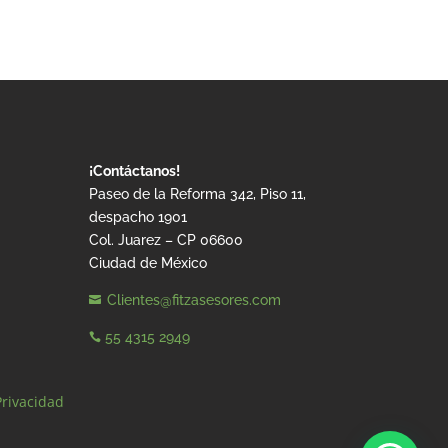
¡Contáctanos!
Paseo de la Reforma 342, Piso 11,
despacho 1901
Col. Juarez – CP 06600
Ciudad de México
Clientes@fitzasesores.com

55 4315 2949

Privacidad