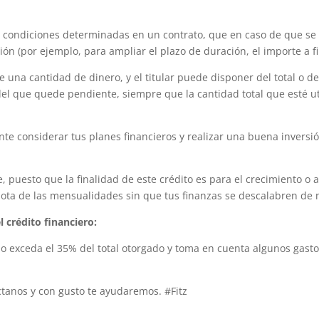
s condiciones determinadas en un contrato, que en caso de que se q
n (por ejemplo, para ampliar el plazo de duración, el importe a fin
e una cantidad de dinero, y el titular puede disponer del total o d
l que quede pendiente, siempre que la cantidad total que esté uti
ante considerar tus planes financieros y realizar una buena inversi
 puesto que la finalidad de este crédito es para el crecimiento o a
cuota de las mensualidades sin que tus finanzas se descalabren de
l crédito financiero:
 exceda el 35% del total otorgado y toma en cuenta algunos gastos
tanos y con gusto te ayudaremos. #Fitz