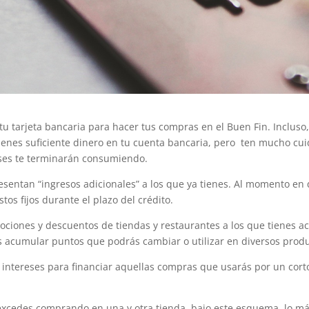
tu tarjeta bancaria para hacer tus compras en el Buen Fin. Inclus
 tienes suficiente dinero en tu cuenta bancaria, pero ten mucho cu
reses te terminarán consumiendo.
esentan “ingresos adicionales” a los que ya tienes. Al momento en 
os fijos durante el plazo del crédito.
omociones y descuentos de tiendas y restaurantes a los que tienes a
 acumular puntos que podrás cambiar o utilizar en diversos produ
intereses para financiar aquellas compras que usarás por un corto
e excedes comprando en una y otra tienda, bajo este esquema, lo 