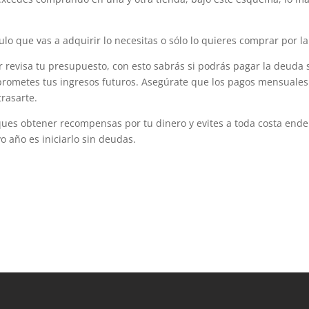
culo que vas a adquirir lo necesitas o sólo lo quieres comprar por l
r revisa tu presupuesto, con esto sabrás si podrás pagar la deuda
omprometes tus ingresos futuros. Asegúrate que los pagos mensuale
trasarte.
ques obtener recompensas por tu dinero y evites a toda costa ende
 año es iniciarlo sin deudas.