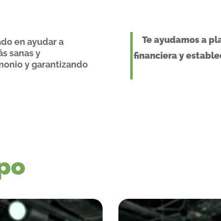
Te ayudamos a pla
ado en ayudar a
ás sanas y
financiera y establ
monio y garantizando
po