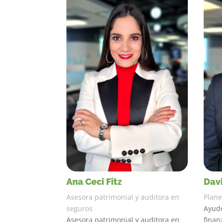
Ana Ceci Fitz
Davi
Asesora patrimonial y auditora en
Plane
seguros
Ayudo
Asesora patrimonial y auditora en
finan