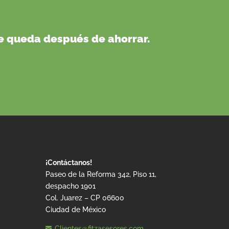
te queda después de ahorrar.
¡Contáctanos!
Paseo de la Reforma 342, Piso 11,
despacho 1901
Col. Juarez – CP 06600
Ciudad de México
Clientes@fitzasesores.com
