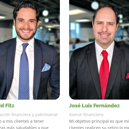
d Fitz
José Luis Fernández
ación financiera y patrimonial
Asesor Financiero
 a mis clientes a tener
Mi objetivo principal es que m
zas más saludables y que
clientes realicen su retiro lo m